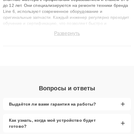
до 12 лет. Они специализируются на ремонте техники бренда
Line 6, используют современное оборудование и
оригинальные запчасти. Каждый инженер регулярно проходит
обучение и сертификацию, что позволяет быстро и
точноdiagnostikировать поломки и восстанавливать технику с
Развернуть
сохранением гарантии до 3 лет. Наши мастера решают
сложные случаи: от замены матриц и материнских плат до
ремонта после залития и восстановления данных. Благодаря
высокой квалификации и ответственному подходу клиенты
получают быстрый, качественный ремонт и понятные
объяснения по результатам диагностики.
Вопросы и ответы
+
Выдаётся ли вами гарантия на работы?
Как узнать, когда моё устройство будет
+
готово?