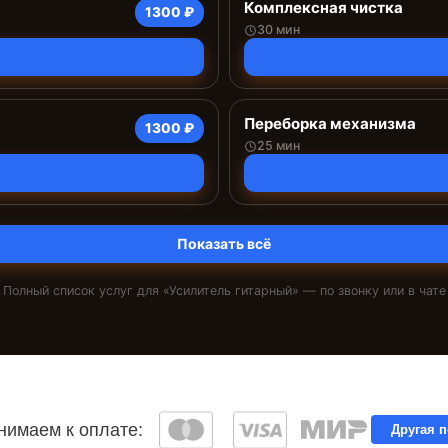
Комплексная чистка
1300 ₽
30 мин
Переборка механизма
1300 ₽
25 мин
Показать всё
Полный список услуг для «
Усилитель гитарный
» — по звонку или в чате
имаем к оплате:
Другая 