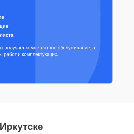
ие
щие
алиста
т получает компетентное обслуживание, а
ды работ и комплектующих.
 Иркутске