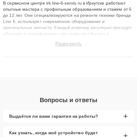
В сервисном центре irk.line-6-servis.ru в Иркутске работают
опытные мастера с профильным образованием и стажем от 5
до 12 лет. Они специализируются на ремонте техники бренда
Line 6, используют современное оборудование и
оригинальные запчасти. Каждый инженер регулярно проходит
обучение и сертификацию, что позволяет быстро и
точноdiagnostikировать поломки и восстанавливать технику с
Развернуть
сохранением гарантии до 3 лет. Наши мастера решают
сложные случаи: от замены матриц и материнских плат до
ремонта после залития и восстановления данных. Благодаря
высокой квалификации и ответственному подходу клиенты
получают быстрый, качественный ремонт и понятные
объяснения по результатам диагностики.
Вопросы и ответы
+
Выдаётся ли вами гарантия на работы?
Как узнать, когда моё устройство будет
+