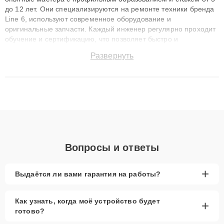
до 12 лет. Они специализируются на ремонте техники бренда
Line 6, используют современное оборудование и
оригинальные запчасти. Каждый инженер регулярно проходит
обучение и сертификацию, что позволяет быстро и
точноdiagnostikировать поломки и восстанавливать технику с
Развернуть
сохранением гарантии до 3 лет. Наши мастера решают
сложные случаи: от замены матриц и материнских плат до
ремонта после залития и восстановления данных. Благодаря
высокой квалификации и ответственному подходу клиенты
получают быстрый, качественный ремонт и понятные
объяснения по результатам диагностики.
Вопросы и ответы
+
Выдаётся ли вами гарантия на работы?
Как узнать, когда моё устройство будет
+
готово?