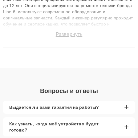
до 12 лет. Они специализируются на ремонте техники бренда
Line 6, используют современное оборудование и
оригинальные запчасти. Каждый инженер регулярно проходит
обучение и сертификацию, что позволяет быстро и
точноdiagnostikировать поломки и восстанавливать технику с
Развернуть
сохранением гарантии до 3 лет. Наши мастера решают
сложные случаи: от замены матриц и материнских плат до
ремонта после залития и восстановления данных. Благодаря
высокой квалификации и ответственному подходу клиенты
получают быстрый, качественный ремонт и понятные
объяснения по результатам диагностики.
Вопросы и ответы
+
Выдаётся ли вами гарантия на работы?
Как узнать, когда моё устройство будет
+
готово?