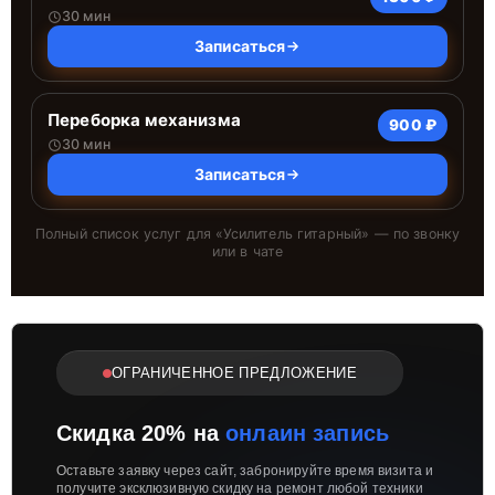
30 мин
Записаться
Переборка механизма
900 ₽
30 мин
Записаться
Полный список услуг для «
Усилитель гитарный
» — по звонку
или в чате
ОГРАНИЧЕННОЕ ПРЕДЛОЖЕНИЕ
Скидка 20% на
онлаин запись
Оставьте заявку через сайт, забронируйте время визита и
получите эксклюзивную скидку на ремонт любой техники